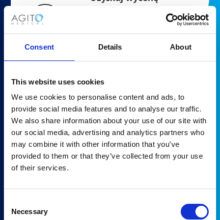
W magazynie
Consent
Details
About
Część
459800171081
Producent
This website uses cookies
Philips
We use cookies to personalise content and ads, to
provide social media features and to analyse our traffic.
Opis
We also share information about your use of our site with
MRI PART - DVD-PC-4 HP RP5800
our social media, advertising and analytics partners who
may combine it with other information that you’ve
Uzyskaj wycenę
provided to them or that they’ve collected from your use
of their services.
W magazynie
Consent
Część
Necessary
Selection