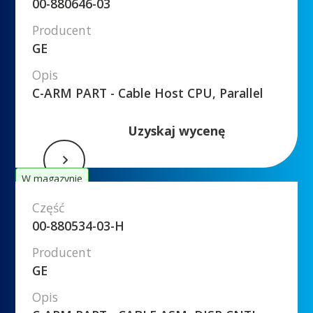
00-880646-03
Producent
GE
Opis
C-ARM PART - Cable Host CPU, Parallel
Uzyskaj wycenę
W magazynie
Część
00-880534-03-H
Producent
GE
Opis