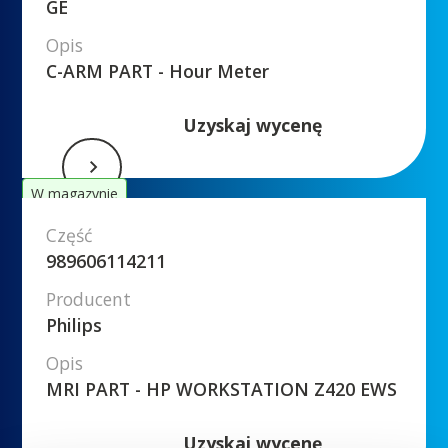
GE
Opis
C-ARM PART - Hour Meter
Uzyskaj wycenę
W magazynie
Część
989606114211
Producent
Philips
Opis
MRI PART - HP WORKSTATION Z420 EWS
Uzyskaj wycenę