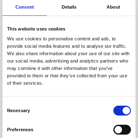
doświadczonych techników.
Consent
Details
About
This website uses cookies
We use cookies to personalise content and ads, to
ODZYSKIWANIE
provide social media features and to analyse our traffic.
Z OSTROŻNOŚCIĄ
We also share information about your use of our site with
Użyteczne części są
our social media, advertising and analytics partners who
skrupulatnie odzyskiwane w
bezpiecznym środowisku ESD,
may combine it with other information that you’ve
zapewniając brak uszkodzeń
provided to them or that they’ve collected from your use
ani zanieczyszczeń.
of their services.
TESTUJEMY
Consent
Necessary
WEWNĘTRZNE
Selection
Wszystkie części są
rygorystycznie testowane w
Preferences
naszych zakładach
wewnętrznych, aby zapewnić