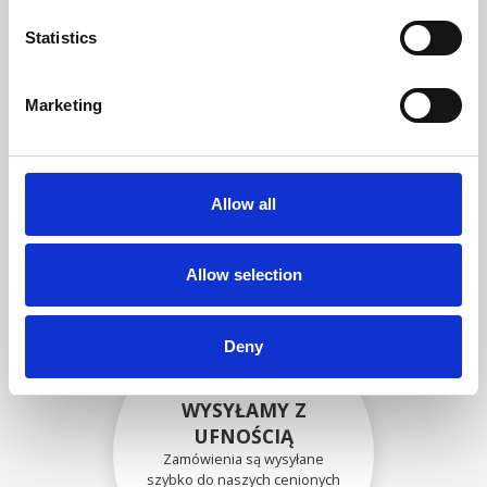
zgodność funkcjonalności i
niezawodności ze
Statistics
specyfikacjami OEM
Marketing
BEZPIECZNIE
ZAPAKOWANE
Allow all
Każda pojedyncza część jest
bezpiecznie zapakowana przy
użyciu odpowiednich
materiałów.
Allow selection
Deny
WYSYŁAMY Z
UFNOŚCIĄ
Zamówienia są wysyłane
szybko do naszych cenionych