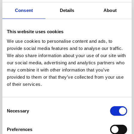
oceniane przez naszych
doświadczonych techników.
Consent
Details
About
This website uses cookies
We use cookies to personalise content and ads, to
ODZYSKIWANIE
provide social media features and to analyse our traffic.
Z OSTROŻNOŚCIĄ
We also share information about your use of our site with
Użyteczne części są
our social media, advertising and analytics partners who
skrupulatnie odzyskiwane w
may combine it with other information that you’ve
bezpiecznym środowisku ESD,
provided to them or that they’ve collected from your use
zapewniając brak uszkodzeń
ani zanieczyszczeń.
of their services.
Consent
TESTUJEMY
Necessary
Selection
WEWNĘTRZNE
Wszystkie części są
rygorystycznie testowane w
Preferences
naszych zakładach