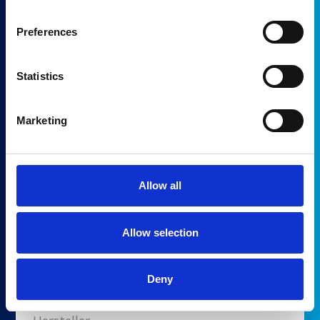
Auf Lager
Preferences
Teil
5171810
Statistics
Hersteller
GE
Marketing
Beschreibung
Ultrasound Part - 4DMC ASSY
Allow all
Holen Sie sich ein Angebot
Allow selection
Auf Lager
Teil
Deny
RM-ASY-01389