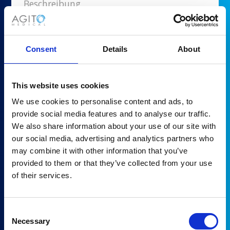
Beschreibung
X-RAY PART - 3KVA CONDOR P/S
Holen Sie sich ein Angebot
Consent
Details
About
Auf Lager
This website uses cookies
Teil
We use cookies to personalise content and ads, to
X5-1-LABEL
provide social media features and to analyse our traffic.
We also share information about your use of our site with
Hersteller
our social media, advertising and analytics partners who
Philips
may combine it with other information that you’ve
provided to them or that they’ve collected from your use
Beschreibung
of their services.
Ultrasound Part - X5-1-LABEL
Holen Sie sich ein Angebot
Consent
Necessary
Selection