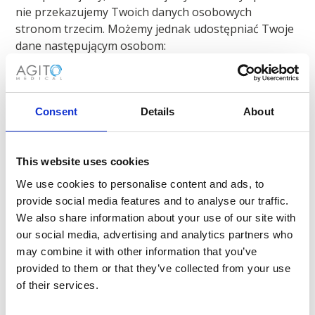
nie przekazujemy Twoich danych osobowych
stronom trzecim. Możemy jednak udostępniać Twoje
dane następującym osobom:
Dostawcy usług: Zaufani dostawcy zewnętrzni (np.
usługi IT, podmioty przetwarzające płatności),
którzy pomagają nam w prowadzeniu naszej
Consent
Details
About
działalności.
Organy prawne: Jeśli wymaga tego prawo lub w
This website uses cookies
celu wypełnienia zobowiązań prawnych.
Pliki cookie i technologie
We use cookies to personalise content and ads, to
śledzenia
provide social media features and to analyse our traffic.
We also share information about your use of our site with
Nasza strona internetowa wykorzystuje pliki cookie i
our social media, advertising and analytics partners who
podobne technologie śledzenia, aby poprawić Twoje
may combine it with other information that you’ve
wrażenia i w celach marketingowych. Możesz
provided to them or that they’ve collected from your use
kontrolować lub wyłączać pliki cookie za pomocą
of their services.
ustawień przeglądarki.