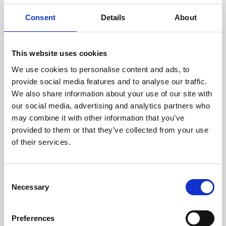
oceniane przez naszych
doświadczonych techników.
Consent
Details
About
This website uses cookies
We use cookies to personalise content and ads, to
ODZYSKIWANIE
provide social media features and to analyse our traffic.
Z OSTROŻNOŚCIĄ
We also share information about your use of our site with
Użyteczne części są
our social media, advertising and analytics partners who
skrupulatnie odzyskiwane w
may combine it with other information that you’ve
bezpiecznym środowisku ESD,
provided to them or that they’ve collected from your use
zapewniając brak uszkodzeń
ani zanieczyszczeń.
of their services.
Consent
TESTUJEMY
Necessary
Selection
WEWNĘTRZNE
Wszystkie części są
rygorystycznie testowane w
Preferences
naszych zakładach