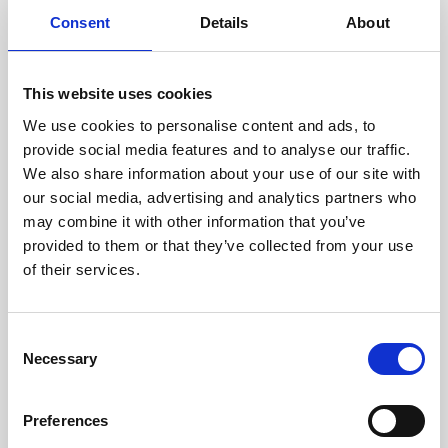
doświadczonych techników.
Consent
Details
About
This website uses cookies
We use cookies to personalise content and ads, to
ODZYSKIWANIE
provide social media features and to analyse our traffic.
Z OSTROŻNOŚCIĄ
We also share information about your use of our site with
Użyteczne części są
our social media, advertising and analytics partners who
skrupulatnie odzyskiwane w
bezpiecznym środowisku ESD,
may combine it with other information that you’ve
zapewniając brak uszkodzeń
provided to them or that they’ve collected from your use
ani zanieczyszczeń.
of their services.
TESTUJEMY
Consent
Necessary
WEWNĘTRZNE
Selection
Wszystkie części są
rygorystycznie testowane w
Preferences
naszych zakładach
wewnętrznych, aby zapewnić