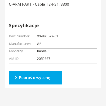
C-ARM PART - Cable T2-PS1, 8800
Specyfikacje
Part Number:
00-883522-01
Manufacturer:
GE
Modality:
Ramię C
AM ID:
2052667
Poproś o wycenę