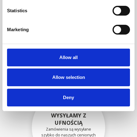
zgodność funkcjonalności i
niezawodności ze
Statistics
specyfikacjami OEM
Marketing
BEZPIECZNIE
ZAPAKOWANE
Allow all
Każda pojedyncza część jest
bezpiecznie zapakowana przy
użyciu odpowiednich
materiałów.
Allow selection
Deny
WYSYŁAMY Z
UFNOŚCIĄ
Zamówienia są wysyłane
szybko do naszych cenionych