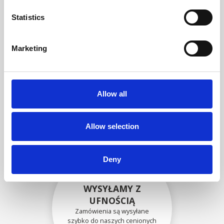
zgodność funkcjonalności i
niezawodności ze
Statistics
specyfikacjami OEM
Marketing
BEZPIECZNIE
ZAPAKOWANE
Allow all
Każda pojedyncza część jest
bezpiecznie zapakowana przy
użyciu odpowiednich
materiałów.
Allow selection
Deny
WYSYŁAMY Z
UFNOŚCIĄ
Zamówienia są wysyłane
szybko do naszych cenionych