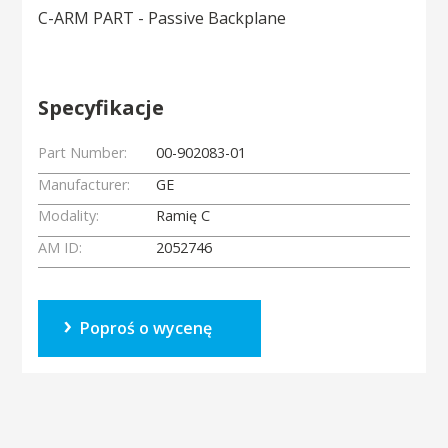
C-ARM PART - Passive Backplane
Specyfikacje
Part Number:
00-902083-01
Manufacturer:
GE
Modality:
Ramię C
AM ID:
2052746
Poproś o wycenę