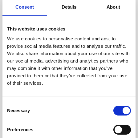
doświadczonych techników.
Consent
Details
About
This website uses cookies
We use cookies to personalise content and ads, to
ODZYSKIWANIE
provide social media features and to analyse our traffic.
Z OSTROŻNOŚCIĄ
We also share information about your use of our site with
Użyteczne części są
our social media, advertising and analytics partners who
skrupulatnie odzyskiwane w
bezpiecznym środowisku ESD,
may combine it with other information that you’ve
zapewniając brak uszkodzeń
provided to them or that they’ve collected from your use
ani zanieczyszczeń.
of their services.
TESTUJEMY
Consent
Necessary
WEWNĘTRZNE
Selection
Wszystkie części są
rygorystycznie testowane w
Preferences
naszych zakładach
wewnętrznych, aby zapewnić