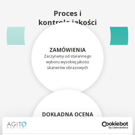
Proces i
kontrola jakości
ZAMÓWIENIA
Zaczynamy od starannego
wyboru wysokiej jakości
skanerów obrazowych
DOKŁADNA OCENA
Każdy skaner i jego
komponenty są dokładnie
oceniane przez naszych