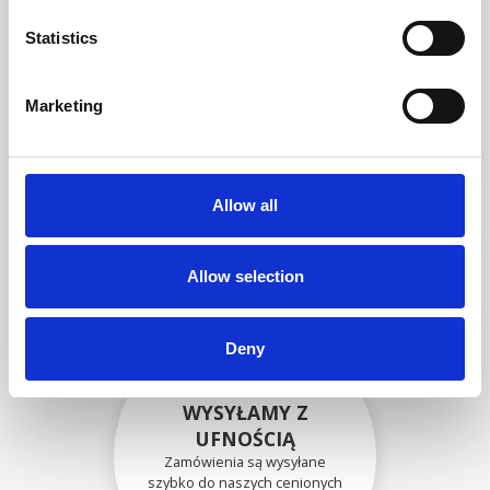
zgodność funkcjonalności i
niezawodności ze
Statistics
specyfikacjami OEM
Marketing
BEZPIECZNIE
ZAPAKOWANE
Allow all
Każda pojedyncza część jest
bezpiecznie zapakowana przy
użyciu odpowiednich
materiałów.
Allow selection
Deny
WYSYŁAMY Z
UFNOŚCIĄ
Zamówienia są wysyłane
szybko do naszych cenionych