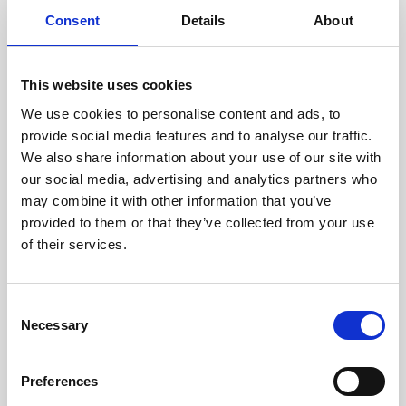
doświadczonych techników.
Consent
Details
About
This website uses cookies
We use cookies to personalise content and ads, to
ODZYSKIWANIE
provide social media features and to analyse our traffic.
Z OSTROŻNOŚCIĄ
We also share information about your use of our site with
Użyteczne części są
our social media, advertising and analytics partners who
skrupulatnie odzyskiwane w
bezpiecznym środowisku ESD,
may combine it with other information that you’ve
zapewniając brak uszkodzeń
provided to them or that they’ve collected from your use
ani zanieczyszczeń.
of their services.
TESTUJEMY
Consent
Necessary
WEWNĘTRZNE
Selection
Wszystkie części są
rygorystycznie testowane w
Preferences
naszych zakładach
wewnętrznych, aby zapewnić