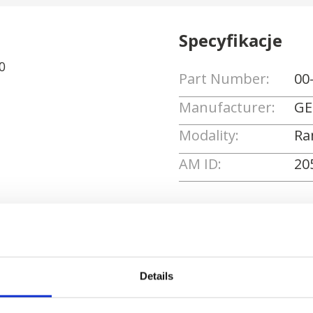
Specyfikacje
0
Part Number:
00
Manufacturer:
GE
Modality:
Ra
AM ID:
20
Poproś o wycenę
Details