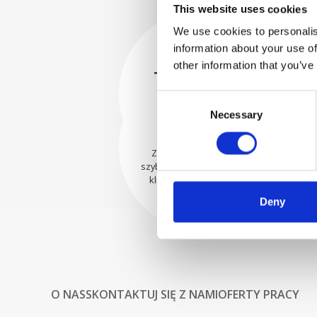
This website uses cookies
We use cookies to personalis
information about your use of
BEZPIECZNIE
other information that you’ve
ZAPAKOWANE
Każda pojedyncza część jest
Consent
bezpiecznie zapakowana przy
WYSYŁAMY Z
Necessary
Selection
użyciu odpowiednich
UFNOŚCIĄ
materiałów.
Zamówienia są wysyłane
szybko do naszych cenionych
klientów na całym świecie.
Deny
O NAS
SKONTAKTUJ SIĘ Z NAMI
OFERTY PRACY