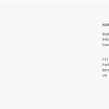
ADR
Bej
940
Dan
1310
Par
Bir
UK