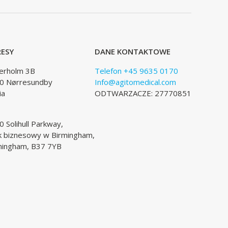
ESY
DANE KONTAKTOWE
lerholm 3B
Telefon +45 9635 0170
0 Nørresundby
Info@agitomedical.com
ia
ODTWARZACZE: 27770851
 Solihull Parkway,
k biznesowy w Birmingham,
mingham, B37 7YB