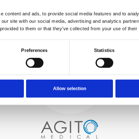
TESTUJEMY
WEWNĘTRZNE
e content and ads, to provide social media features and to analy
Wszystkie części są
 our site with our social media, advertising and analytics partn
rygorystycznie testowane w
 provided to them or that they’ve collected from your use of their
naszych zakładach
wewnętrznych, aby zapewnić
Proces i
zgodność funkcjonalności i
niezawodności ze
Preferences
Statistics
kontrola jakości
specyfikacjami OEM
ZAMÓWIENIA
Zaczynamy od starannego
wyboru wysokiej jakości
skanerów obrazowych
Allow selection