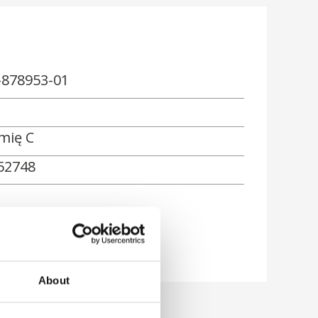
-878953-01
mię C
52748
About