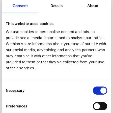
doświadczonych techników.
Consent
Details
About
This website uses cookies
We use cookies to personalise content and ads, to
ODZYSKIWANIE
provide social media features and to analyse our traffic.
Z OSTROŻNOŚCIĄ
We also share information about your use of our site with
Użyteczne części są
our social media, advertising and analytics partners who
skrupulatnie odzyskiwane w
bezpiecznym środowisku ESD,
may combine it with other information that you’ve
zapewniając brak uszkodzeń
provided to them or that they’ve collected from your use
ani zanieczyszczeń.
of their services.
TESTUJEMY
Consent
Necessary
WEWNĘTRZNE
Selection
Wszystkie części są
rygorystycznie testowane w
Preferences
naszych zakładach
wewnętrznych, aby zapewnić