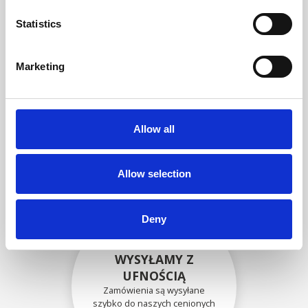
zgodność funkcjonalności i
niezawodności ze
Statistics
specyfikacjami OEM
Marketing
BEZPIECZNIE
ZAPAKOWANE
Allow all
Każda pojedyncza część jest
bezpiecznie zapakowana przy
użyciu odpowiednich
materiałów.
Allow selection
Deny
WYSYŁAMY Z
UFNOŚCIĄ
Zamówienia są wysyłane
szybko do naszych cenionych