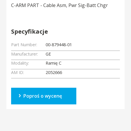
C-ARM PART - Cable Asm, Pwr Sig-Batt Chgr
Specyfikacje
Part Number:
00-879448-01
Manufacturer:
GE
Modality:
Ramię C
AM ID:
2052666
Poproś o wycenę