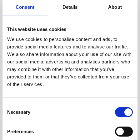
doświadczonych techników.
Consent
Details
About
This website uses cookies
We use cookies to personalise content and ads, to
ODZYSKIWANIE
provide social media features and to analyse our traffic.
Z OSTROŻNOŚCIĄ
We also share information about your use of our site with
Użyteczne części są
our social media, advertising and analytics partners who
skrupulatnie odzyskiwane w
bezpiecznym środowisku ESD,
may combine it with other information that you’ve
zapewniając brak uszkodzeń
provided to them or that they’ve collected from your use
ani zanieczyszczeń.
of their services.
TESTUJEMY
Consent
Necessary
WEWNĘTRZNE
Selection
Wszystkie części są
rygorystycznie testowane w
Preferences
naszych zakładach
wewnętrznych, aby zapewnić