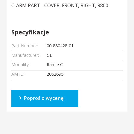
C-ARM PART - COVER, FRONT, RIGHT, 9800
Specyfikacje
Part Number:
00-880428-01
Manufacturer:
GE
Modality:
Ramię C
AM ID:
2052695
Poproś o wycenę