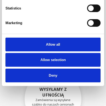
zgodność funkcjonalności i
niezawodności ze
Statistics
specyfikacjami OEM
Marketing
BEZPIECZNIE
ZAPAKOWANE
Allow all
Każda pojedyncza część jest
bezpiecznie zapakowana przy
użyciu odpowiednich
materiałów.
Allow selection
Deny
WYSYŁAMY Z
UFNOŚCIĄ
Zamówienia są wysyłane
szybko do naszych cenionych