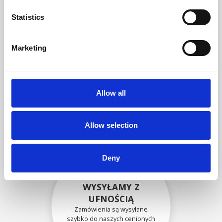
zgodność funkcjonalności i
niezawodności ze
Statistics
specyfikacjami OEM
Marketing
BEZPIECZNIE
ZAPAKOWANE
Allow all
Każda pojedyncza część jest
bezpiecznie zapakowana przy
użyciu odpowiednich
materiałów.
Allow selection
Deny
WYSYŁAMY Z
UFNOŚCIĄ
Zamówienia są wysyłane
szybko do naszych cenionych