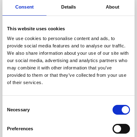
doświadczonych techników.
Consent
Details
About
This website uses cookies
We use cookies to personalise content and ads, to
ODZYSKIWANIE
provide social media features and to analyse our traffic.
Z OSTROŻNOŚCIĄ
We also share information about your use of our site with
Użyteczne części są
our social media, advertising and analytics partners who
skrupulatnie odzyskiwane w
bezpiecznym środowisku ESD,
may combine it with other information that you’ve
zapewniając brak uszkodzeń
provided to them or that they’ve collected from your use
ani zanieczyszczeń.
of their services.
TESTUJEMY
Consent
Necessary
WEWNĘTRZNE
Selection
Wszystkie części są
rygorystycznie testowane w
Preferences
naszych zakładach
wewnętrznych, aby zapewnić