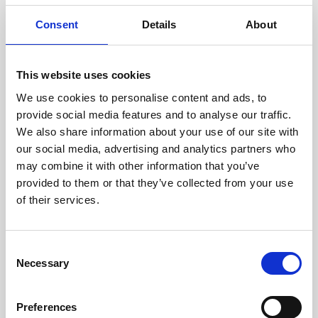
oceniane przez naszych
doświadczonych techników.
Consent
Details
About
This website uses cookies
We use cookies to personalise content and ads, to
ODZYSKIWANIE
provide social media features and to analyse our traffic.
Z OSTROŻNOŚCIĄ
We also share information about your use of our site with
Użyteczne części są
our social media, advertising and analytics partners who
skrupulatnie odzyskiwane w
may combine it with other information that you’ve
bezpiecznym środowisku ESD,
provided to them or that they’ve collected from your use
zapewniając brak uszkodzeń
ani zanieczyszczeń.
of their services.
Consent
TESTUJEMY
Necessary
Selection
WEWNĘTRZNE
Wszystkie części są
rygorystycznie testowane w
Preferences
naszych zakładach