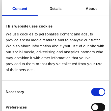
oceniane przez naszych
doświadczonych techników.
Consent
Details
About
This website uses cookies
We use cookies to personalise content and ads, to
ODZYSKIWANIE
provide social media features and to analyse our traffic.
Z OSTROŻNOŚCIĄ
We also share information about your use of our site with
Użyteczne części są
our social media, advertising and analytics partners who
skrupulatnie odzyskiwane w
may combine it with other information that you’ve
bezpiecznym środowisku ESD,
provided to them or that they’ve collected from your use
zapewniając brak uszkodzeń
ani zanieczyszczeń.
of their services.
Consent
TESTUJEMY
Necessary
Selection
WEWNĘTRZNE
Wszystkie części są
rygorystycznie testowane w
Preferences
naszych zakładach