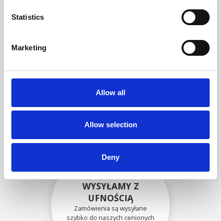
zgodność funkcjonalności i
niezawodności ze
Statistics
specyfikacjami OEM
Marketing
BEZPIECZNIE
ZAPAKOWANE
Allow all
Każda pojedyncza część jest
bezpiecznie zapakowana przy
użyciu odpowiednich
materiałów.
Allow selection
Deny
WYSYŁAMY Z
UFNOŚCIĄ
Zamówienia są wysyłane
szybko do naszych cenionych