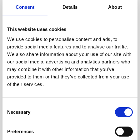
doświadczonych techników.
Consent
Details
About
This website uses cookies
We use cookies to personalise content and ads, to
ODZYSKIWANIE
provide social media features and to analyse our traffic.
Z OSTROŻNOŚCIĄ
We also share information about your use of our site with
Użyteczne części są
our social media, advertising and analytics partners who
skrupulatnie odzyskiwane w
bezpiecznym środowisku ESD,
may combine it with other information that you’ve
zapewniając brak uszkodzeń
provided to them or that they’ve collected from your use
ani zanieczyszczeń.
of their services.
TESTUJEMY
Consent
Necessary
WEWNĘTRZNE
Selection
Wszystkie części są
rygorystycznie testowane w
Preferences
naszych zakładach
wewnętrznych, aby zapewnić