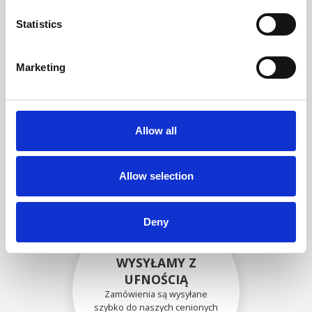
zgodność funkcjonalności i
niezawodności ze
Statistics
specyfikacjami OEM
Marketing
BEZPIECZNIE
ZAPAKOWANE
Allow all
Każda pojedyncza część jest
bezpiecznie zapakowana przy
użyciu odpowiednich
materiałów.
Allow selection
Deny
WYSYŁAMY Z
UFNOŚCIĄ
Zamówienia są wysyłane
szybko do naszych cenionych