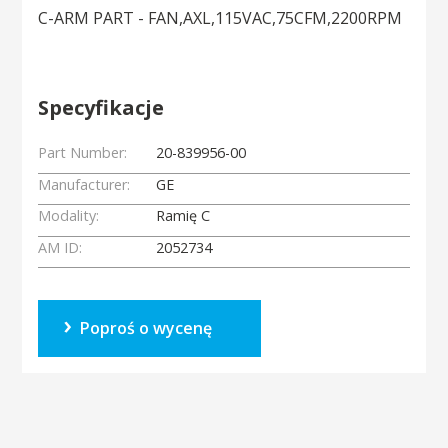
C-ARM PART - FAN,AXL,115VAC,75CFM,2200RPM
Specyfikacje
Part Number:
20-839956-00
Manufacturer:
GE
Modality:
Ramię C
AM ID:
2052734
Poproś o wycenę