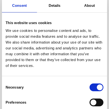
doświadczonych techników.
Consent
Details
About
This website uses cookies
We use cookies to personalise content and ads, to
ODZYSKIWANIE
provide social media features and to analyse our traffic.
Z OSTROŻNOŚCIĄ
We also share information about your use of our site with
Użyteczne części są
our social media, advertising and analytics partners who
skrupulatnie odzyskiwane w
bezpiecznym środowisku ESD,
may combine it with other information that you’ve
zapewniając brak uszkodzeń
provided to them or that they’ve collected from your use
ani zanieczyszczeń.
of their services.
TESTUJEMY
Consent
Necessary
WEWNĘTRZNE
Selection
Wszystkie części są
rygorystycznie testowane w
Preferences
naszych zakładach
wewnętrznych, aby zapewnić