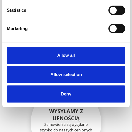
zgodność funkcjonalności i
niezawodności ze
Statistics
specyfikacjami OEM
Marketing
BEZPIECZNIE
ZAPAKOWANE
Allow all
Każda pojedyncza część jest
bezpiecznie zapakowana przy
użyciu odpowiednich
materiałów.
Allow selection
Deny
WYSYŁAMY Z
UFNOŚCIĄ
Zamówienia są wysyłane
szybko do naszych cenionych