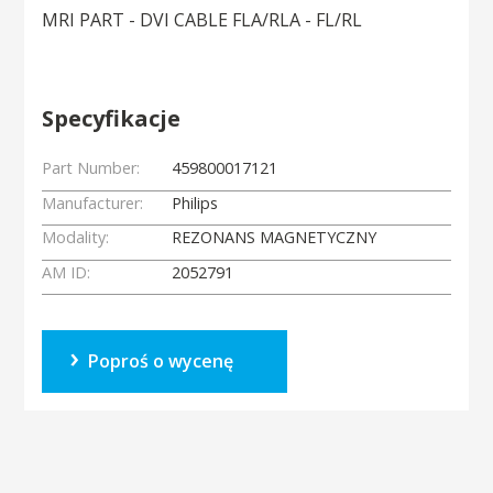
MRI PART - DVI CABLE FLA/RLA - FL/RL
Specyfikacje
Part Number:
459800017121
Manufacturer:
Philips
Modality:
REZONANS MAGNETYCZNY
AM ID:
2052791
Poproś o wycenę