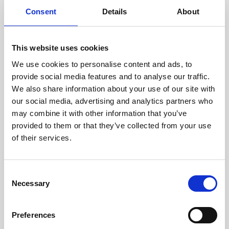
doświadczonych techników.
Consent
Details
About
This website uses cookies
We use cookies to personalise content and ads, to
ODZYSKIWANIE
provide social media features and to analyse our traffic.
Z OSTROŻNOŚCIĄ
We also share information about your use of our site with
Użyteczne części są
our social media, advertising and analytics partners who
skrupulatnie odzyskiwane w
bezpiecznym środowisku ESD,
may combine it with other information that you’ve
zapewniając brak uszkodzeń
provided to them or that they’ve collected from your use
ani zanieczyszczeń.
of their services.
TESTUJEMY
Consent
Necessary
WEWNĘTRZNE
Selection
Wszystkie części są
rygorystycznie testowane w
Preferences
naszych zakładach
wewnętrznych, aby zapewnić