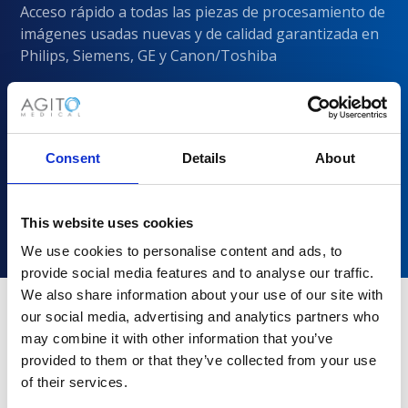
Acceso rápido a todas las piezas de procesamiento de
imágenes usadas nuevas y de calidad garantizada en
Philips, Siemens, GE y Canon/Toshiba
Consent
Details
About
This website uses cookies
We use cookies to personalise content and ads, to
provide social media features and to analyse our traffic.
We also share information about your use of our site with
our social media, advertising and analytics partners who
may combine it with other information that you’ve
¿Por qué elegir Agito Medical?
provided to them or that they’ve collected from your use
of their services.
Los proveedores de atención médica de todos los