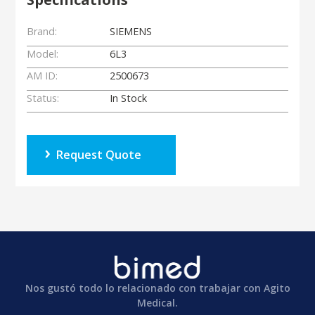
Brand:
SIEMENS
Model:
6L3
AM ID:
2500673
Status:
In Stock
Request Quote
Nos gustó todo lo relacionado con trabajar con Agito
Medical.