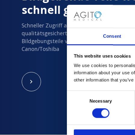
schnell geliefert
Schneller Zugriff auf alle neuen und
qualitätsgesicherten gebrauchten
Consent
Bildgebungsteile von Philips, Siemens, GE un
Canon/Toshiba
This website uses cookies
We use cookies to personalis
information about your use of
other information that you’ve
Consent
Necessary
Selection