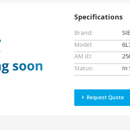
Specifications
Brand:
SI
Model:
6L
AM ID:
25
Status:
In
Request Quote