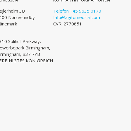
ejlerholm 3B
Telefon +45 9635 0170
400 Nørresundby
Info@agitomedical.com
änemark
CVR: 2770851
310 Solihull Parkway,
ewerbepark Birmingham,
irmingham, B37 7YB
EREINIGTES KÖNIGREICH