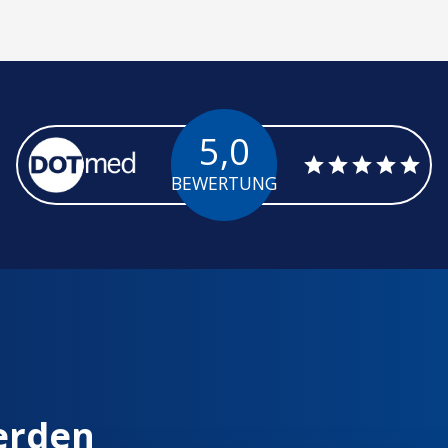
5,0
BEWERTUNG
erden