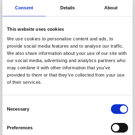
Reutilizado para impactar.
Consent
Details
About
Compramos y reacondicionamos activamente
equipos de diagnóstico por imágenes usados para
evitar que una tecnología valiosa se deseche
This website uses cookies
prematuramente. Cada sistema se prueba
We use cookies to personalise content and ads, to
minuciosamente, se actualiza cuando es necesario y
provide social media features and to analyse our traffic.
se revende o se devuelve a nuestra flota de
We also share information about your use of our site with
soluciones ddiagnóstico por imágenes, lo que
our social media, advertising and analytics partners who
prolonga su vida útil y hace que los diagnósticos
may combine it with other information that you’ve
avanzados sean más accesibles.
provided to them or that they’ve collected from your use
of their services.
Al reutilizar los equipos, reducimos los residuos
electrónicos y minimizamos la necesidad de una
fabricación que consume mucha energía.
Consent
Necessary
Selection
Este enfoque circular conserva los recursos y apoya
los esfuerzos para reducir las emisiones en todo el
sector de la salud.
Preferences