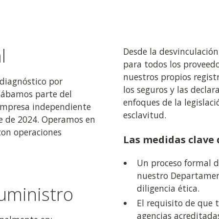
l
Desde la desvinculación
para todos los proveedo
nuestros propios registr
diagnóstico por
los seguros y las declar
rmábamos parte del
enfoques de la legislac
 empresa independiente
esclavitud.
re de 2024. Operamos en
con operaciones
Las medidas clave 
Un proceso formal d
nuestro Departament
uministro
diligencia ética.
El requisito de que
agencias acreditadas