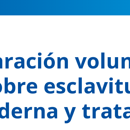
aración volun
obre esclavit
erna y trat