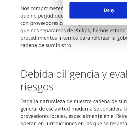
Nos comprometemos a adquirir bienes y serv
Deny
que no perjudique a los demás, y nos esforza
con proveedores que se ajusten a nuestros es
que nos separamos de Philips, hemos estad
procedimientos internos para reforzar la go
cadena de suministro.
Debida diligencia y eva
riesgos
Dada la naturaleza de nuestra cadena de sumi
general de esclavitud moderna se considera b
proveedores locales, especialmente en el Rei
operan en jurisdicciones en las que se respet