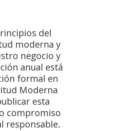
incipios del
vitud moderna y
estro negocio y
ción anual está
ción formal en
lavitud Moderna
ublicar esta
tro compromiso
al responsable.