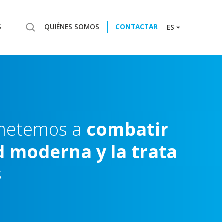
S
QUIÉNES SOMOS
CONTACTAR
ES
metemos
a
combatir
d
moderna
y
la
trata
s