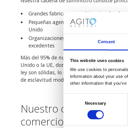
Nuestra cadena de suministro consiste princ
Grandes fabricantes multinacionales de e
Pequeñas agencias de personal externas c
Unido
Organizaciones sanitarias que venden eq
Consent
excedentes
Más del 95% de nuestros proveedores se encu
This website uses cookies
Unido o la UE, donde las protecciones laborale
We use cookies to personalis
ley son sólidas, lo que reduce significativame
information about your use of
de esclavitud moderna o trata de personas.
other information that you’ve
Consent
Necessary
Selection
Nuestro compromiso c
comercio ético