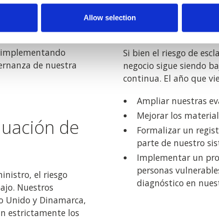
Mejora cont
icios de una manera
Allow selection
adicionales
mos por trabajar solo
tándares éticos. Desde
o implementando
Si bien el riesgo de es
bernanza de nuestra
negocio sigue siendo b
continua. El año que vi
Ampliar nuestras ev
Mejorar los material
luación de
Formalizar un regis
parte de nuestro sis
Implementar un proc
personas vulnerable
nistro, el riesgo
diagnóstico en nuest
ajo. Nuestros
no Unido y Dinamarca,
an estrictamente los