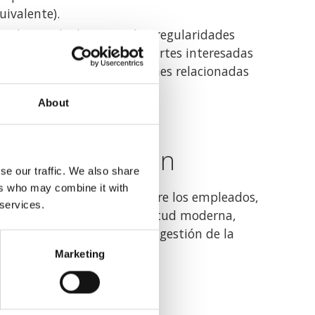
uivalente).
o anónimo de denuncia de irregularidades
dos, proveedores y otras partes interesadas
udes, incluidas las cuestiones relacionadas
oderna.
About
 sensibilización
se our traffic. We also share
ers who may combine it with
 nivel de concienciación entre los empleados,
 services.
re los riesgos de la esclavitud moderna,
ersonal que participa en la gestión de la
adquisiciones.
Marketing