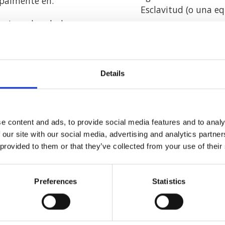
ipalmente en:
Esclavitud (o una eq
quipos de salud
Acceso a un servici
para que los emplea
on sede en el Reino
expresen sus inquiet
con la esclavitud m
uipos médicos usados o
Details
entran en el Reino
Formación y
s y la aplicación de la
e content and ads, to provide social media features and to analy
nte el riesgo inherente
 our site with our social media, advertising and analytics partn
Para garantizar un alto
 provided to them or that they’ve collected from your use of their
ofrecemos formación sob
especialmente para el p
cadena de suministro y 
Preferences
Statistics
on el