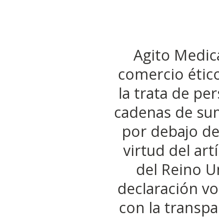
Agito Medic
comercio ético
la trata de pe
cadenas de sum
por debajo de
virtud del art
del Reino U
declaración v
con la transpa