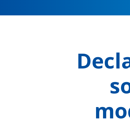
Decl
s
mod