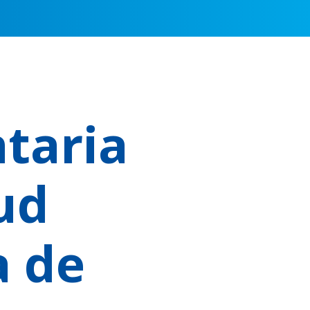
taria
ud
a de