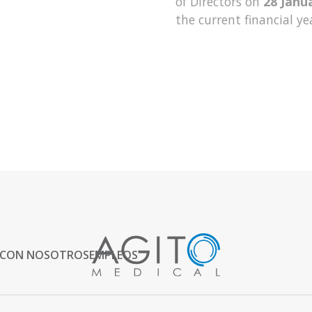
of Directors on
28 Janu
the current financial ye
 CON NOSOTROS
EMPLEOS