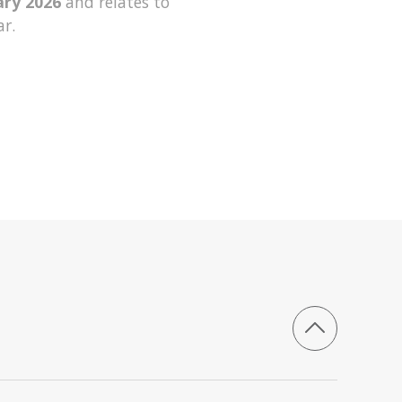
ary 2026
and relates to
ar.