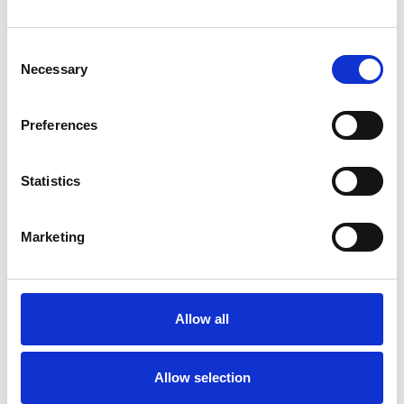
Los proveedores de atención médica de todos los
mercados de atención médica confían en nosotros.
Consent
Necessary
Selection
Preferences
Statistics
Fiabilidad
Más de 20 años de experiencia, conocimientos
Marketing
líderes en la industria.
Allow all
Sostenibilidad
Allow selection
Soluciones sostenibles pioneras