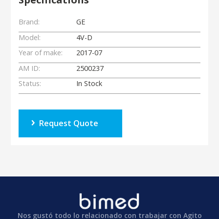
Brand:
GE
Model:
4V-D
Year of make:
2017-07
AM ID:
2500237
Status:
In Stock
Request Quote
Nos gustó todo lo relacionado con trabajar con Agito