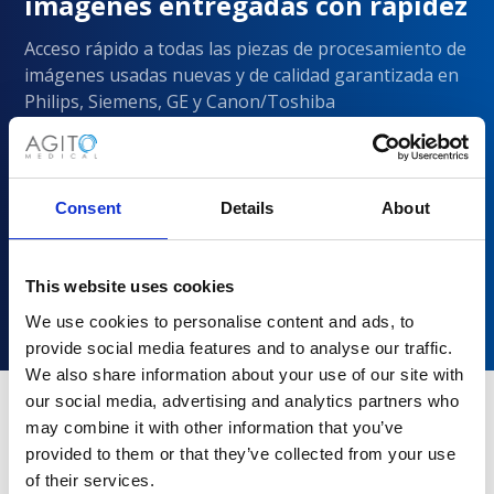
imágenes entregadas con rapidez
Acceso rápido a todas las piezas de procesamiento de
imágenes usadas nuevas y de calidad garantizada en
Philips, Siemens, GE y Canon/Toshiba
Consent
Details
About
This website uses cookies
We use cookies to personalise content and ads, to
provide social media features and to analyse our traffic.
We also share information about your use of our site with
our social media, advertising and analytics partners who
may combine it with other information that you’ve
¿Por qué elegir Agito Medical?
provided to them or that they’ve collected from your use
of their services.