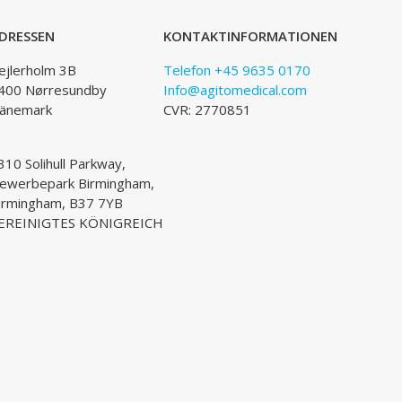
DRESSEN
KONTAKTINFORMATIONEN
ejlerholm 3B
Telefon +45 9635 0170
400 Nørresundby
Info@agitomedical.com
änemark
CVR: 2770851
310 Solihull Parkway,
ewerbepark Birmingham,
irmingham, B37 7YB
EREINIGTES KÖNIGREICH