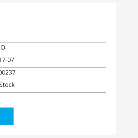
-D
17-07
00237
 Stock