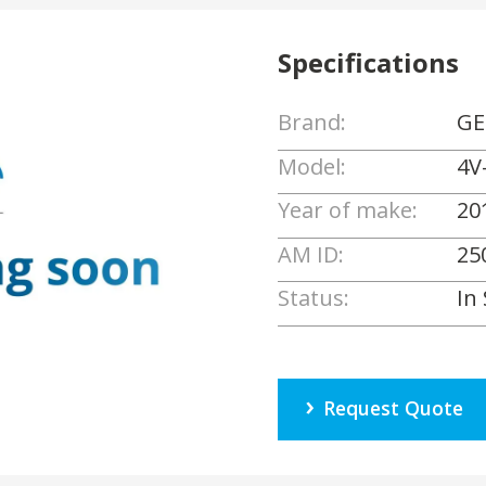
Specifications
Brand:
GE
Model:
4V
Year of make:
20
AM ID:
25
Status:
In
Request Quote