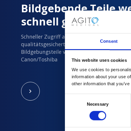
Bildgebende Teile w
schnell geliefert
Schneller Zugriff auf alle neuen und
Consent
qualitätsgesicherten gebrauchten
Bildgebungsteile von Philips, Siemens, GE un
Canon/Toshiba
This website uses cookies
We use cookies to personalis
information about your use of
other information that you’ve
Consent
Necessary
Selection