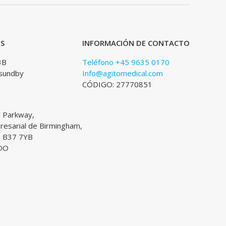
ES
INFORMACIÓN DE CONTACTO
3B
Teléfono +45 9635 0170
sundby
Info@agitomedical.com
CÓDIGO: 27770851
l Parkway,
esarial de Birmingham,
, B37 7YB
DO