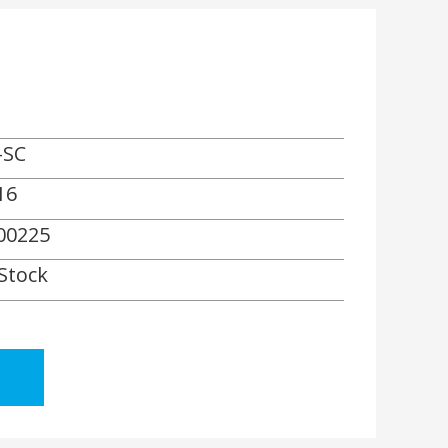
-SC
16
00225
 Stock