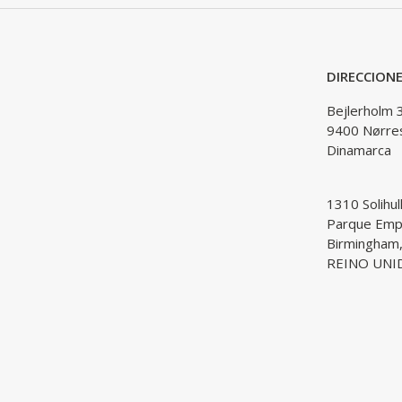
DIRECCION
Bejlerholm 
9400 Nørre
Dinamarca
1310 Solihul
Parque Empr
Birmingham
REINO UNI