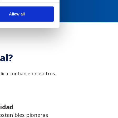
Allow all
al?
ica confían en nosotros.
lidad
ostenibles pioneras