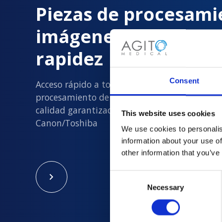
Piezas de procesami
imágenes entregada
rapidez
Consent
Acceso rápido a todas las piezas de
procesamiento de imágenes usadas nuevas y
calidad garantizada en Philips, Siemens, GE y
This website uses cookies
Canon/Toshiba
We use cookies to personalis
information about your use of
other information that you’ve
Consent
Necessary
Selection