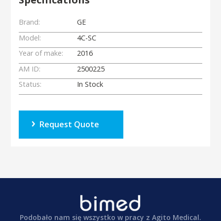
Brand:
GE
Model:
4C-SC
Year of make:
2016
AM ID:
2500225
Status:
In Stock
Request Quote
Podobało nam się wszystko w pracy z Agito Medical.