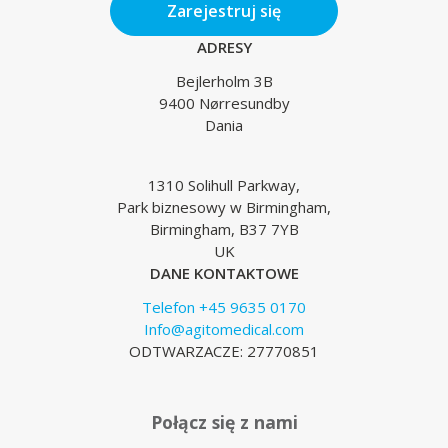
Zarejestruj się
ADRESY
Bejlerholm 3B
9400 Nørresundby
Dania
1310 Solihull Parkway,
Park biznesowy w Birmingham,
Birmingham, B37 7YB
UK
DANE KONTAKTOWE
Telefon +45 9635 0170
Info@agitomedical.com
ODTWARZACZE: 27770851
Połącz się z nami