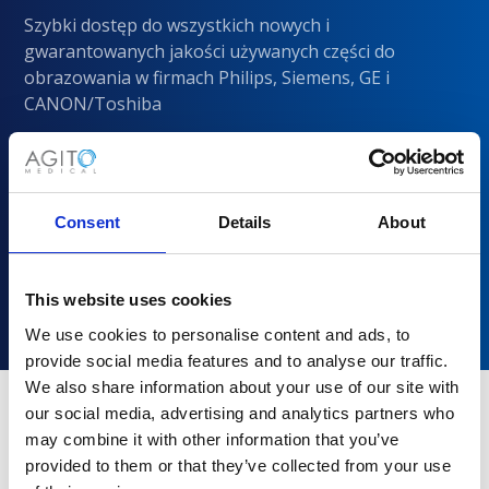
Szybki dostęp do wszystkich nowych i
gwarantowanych jakości używanych części do
obrazowania w firmach Philips, Siemens, GE i
CANON/Toshiba
Consent
Details
About
This website uses cookies
We use cookies to personalise content and ads, to
provide social media features and to analyse our traffic.
We also share information about your use of our site with
our social media, advertising and analytics partners who
may combine it with other information that you’ve
Dlaczego warto wybrać Agito
provided to them or that they’ve collected from your use
Medical?