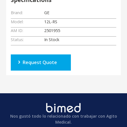
Brand:
GE
Model:
12L-RS
AM ID:
2501955
Status:
In Stock
Request Quote
Nos gustó todo lo relacionado con trabajar con Agito
Medical.