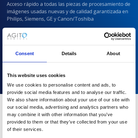
Acceso rápido a todas las piezas de procesamiento de
imágenes usadas nuevas y de calidad garantizada en
Philips, Siemens, GE y Canon/Toshiba
Consent
Details
About
This website uses cookies
We use cookies to personalise content and ads, to
provide social media features and to analyse our traffic.
We also share information about your use of our site with
our social media, advertising and analytics partners who
may combine it with other information that you’ve
¿Por qué elegir Agito Medical?
provided to them or that they’ve collected from your use
of their services.
Los proveedores de atención médica de todos los