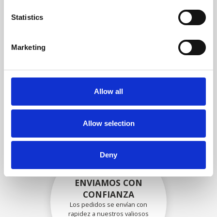
garantizar que la funcionalidad
y la confiabilidad cumplan con
Statistics
las especificaciones OEM
Marketing
EMBALADO DE
FORMA SEGURA
Allow all
Cada pieza individual se
empaqueta de forma segura
con los materiales adecuados.
Allow selection
Deny
ENVIAMOS CON
CONFIANZA
Los pedidos se envían con
rapidez a nuestros valiosos