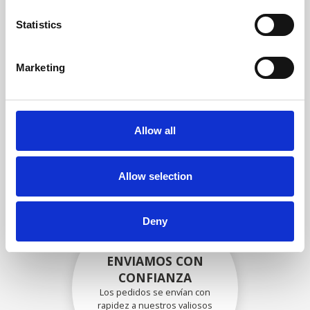
garantizar que la funcionalidad
y la confiabilidad cumplan con
Statistics
las especificaciones OEM
Marketing
EMBALADO DE
FORMA SEGURA
Allow all
Cada pieza individual se
empaqueta de forma segura
con los materiales adecuados.
Allow selection
Deny
ENVIAMOS CON
CONFIANZA
Los pedidos se envían con
rapidez a nuestros valiosos