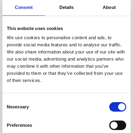
cuidadosamente cada escáner
y sus componentes.
Consent
Details
About
This website uses cookies
We use cookies to personalise content and ads, to
RECUPERÁNDOSE
provide social media features and to analyse our traffic.
CON CUIDADO
We also share information about your use of our site with
Las piezas utilizables se
recuperan meticulosamente en
our social media, advertising and analytics partners who
un entorno seguro de ESD, lo
may combine it with other information that you’ve
que garantiza que no haya
provided to them or that they’ve collected from your use
daños ni contaminación.
of their services.
Consent
PROBAMOS
Necessary
Selection
INTERNAMENTE
Todas las piezas se prueban
rigurosamente en nuestras
Preferences
instalaciones internas para