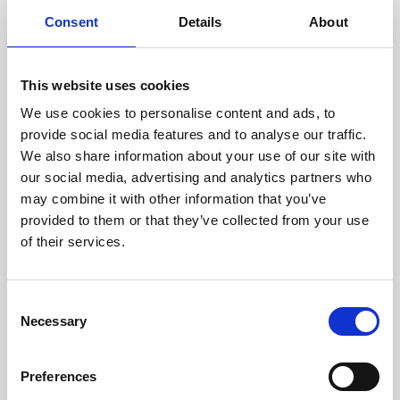
cuidadosamente cada escáner
y sus componentes.
Consent
Details
About
This website uses cookies
We use cookies to personalise content and ads, to
RECUPERÁNDOSE
provide social media features and to analyse our traffic.
CON CUIDADO
We also share information about your use of our site with
Las piezas utilizables se
recuperan meticulosamente en
our social media, advertising and analytics partners who
un entorno seguro de ESD, lo
may combine it with other information that you’ve
que garantiza que no haya
provided to them or that they’ve collected from your use
daños ni contaminación.
of their services.
Consent
PROBAMOS
Necessary
Selection
INTERNAMENTE
Todas las piezas se prueban
rigurosamente en nuestras
Preferences
instalaciones internas para