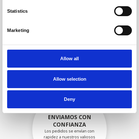
garantizar que la funcionalidad
y la confiabilidad cumplan con
Statistics
las especificaciones OEM
Marketing
EMBALADO DE
FORMA SEGURA
Allow all
Cada pieza individual se
empaqueta de forma segura
con los materiales adecuados.
Allow selection
Deny
ENVIAMOS CON
CONFIANZA
Los pedidos se envían con
rapidez a nuestros valiosos