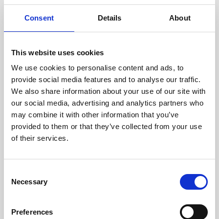
experimentados evalúan
cuidadosamente cada escáner
Consent
Details
About
y sus componentes.
This website uses cookies
We use cookies to personalise content and ads, to
RECUPERÁNDOSE
provide social media features and to analyse our traffic.
CON CUIDADO
We also share information about your use of our site with
Las piezas utilizables se
our social media, advertising and analytics partners who
recuperan meticulosamente en
may combine it with other information that you’ve
un entorno seguro de ESD, lo
provided to them or that they’ve collected from your use
que garantiza que no haya
daños ni contaminación.
of their services.
Consent
PROBAMOS
Necessary
Selection
INTERNAMENTE
Todas las piezas se prueban
Preferences
rigurosamente en nuestras