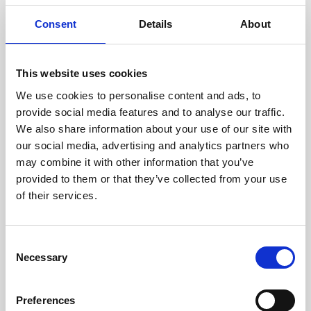
oceniane przez naszych
doświadczonych techników.
Consent
Details
About
This website uses cookies
We use cookies to personalise content and ads, to
ODZYSKIWANIE
provide social media features and to analyse our traffic.
Z OSTROŻNOŚCIĄ
We also share information about your use of our site with
Użyteczne części są
our social media, advertising and analytics partners who
skrupulatnie odzyskiwane w
may combine it with other information that you’ve
bezpiecznym środowisku ESD,
provided to them or that they’ve collected from your use
zapewniając brak uszkodzeń
ani zanieczyszczeń.
of their services.
Consent
TESTUJEMY
Necessary
Selection
WEWNĘTRZNE
Wszystkie części są
rygorystycznie testowane w
Preferences
naszych zakładach