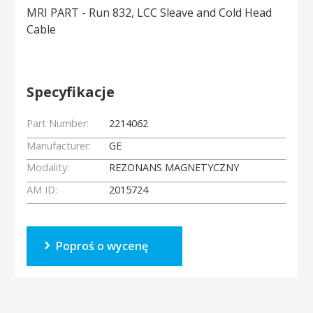
MRI PART - Run 832, LCC Sleave and Cold Head
Cable
Specyfikacje
Part Number:
2214062
Manufacturer:
GE
Modality:
REZONANS MAGNETYCZNY
AM ID:
2015724
Poproś o wycenę