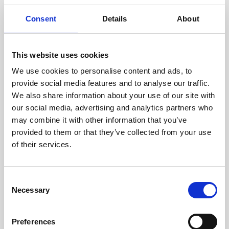
experimentados evalúan
cuidadosamente cada escáner
Consent
Details
About
y sus componentes.
This website uses cookies
We use cookies to personalise content and ads, to
RECUPERÁNDOSE
provide social media features and to analyse our traffic.
CON CUIDADO
We also share information about your use of our site with
Las piezas utilizables se
our social media, advertising and analytics partners who
recuperan meticulosamente en
may combine it with other information that you’ve
un entorno seguro de ESD, lo
provided to them or that they’ve collected from your use
que garantiza que no haya
daños ni contaminación.
of their services.
Consent
PROBAMOS
Necessary
Selection
INTERNAMENTE
Todas las piezas se prueban
Preferences
rigurosamente en nuestras