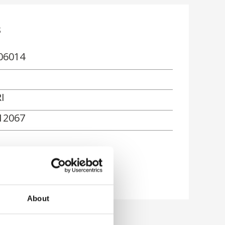
s
06014
I
12067
ón
About