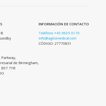
ES
INFORMACIÓN DE CONTACTO
3B
Teléfono +45 9635 0170
sundby
Info@agitomedical.com
CÓDIGO: 27770851
l Parkway,
esarial de Birmingham,
, B37 7YB
DO