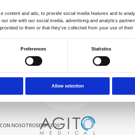
PROBAMOS
e content and ads, to provide social media features and to analy
INTERNAMENTE
 our site with our social media, advertising and analytics partn
Todas las piezas se prueban
rigurosamente en nuestras
 provided to them or that they’ve collected from your use of their
instalaciones internas para
garantizar que la funcionalidad
Proceso y
y la confiabilidad cumplan con
Preferences
Statistics
las especificaciones OEM
control de calidad
ADQUISICIONES
Comenzamos por seleccionar
cuidadosamente escáneres de
imágenes de alta calidad
Allow selection
 CON NOSOTROS
EMPLEOS