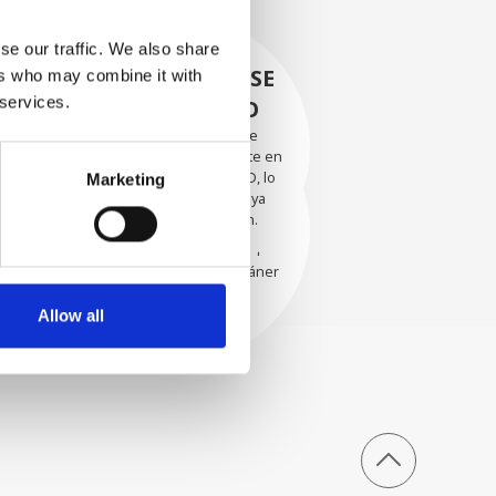
se our traffic. We also share
RECUPERÁNDOSE
ers who may combine it with
 services.
CON CUIDADO
Las piezas utilizables se
recuperan meticulosamente en
EVALUACIÓN
un entorno seguro de ESD, lo
Marketing
EXHAUSTIVA
que garantiza que no haya
daños ni contaminación.
Nuestros técnicos
experimentados evalúan
cuidadosamente cada escáner
y sus componentes.
Allow all