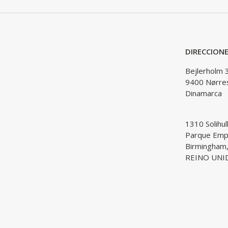
DIRECCION
Bejlerholm 
9400 Nørre
Dinamarca
1310 Solihul
Parque Empr
Birmingham
REINO UNI