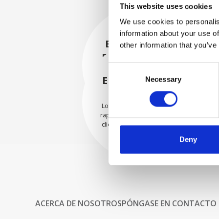
This website uses cookies
We use cookies to personalis
information about your use of
EMBALADO DE
other information that you’ve
FORMA SEGURA
Consent
Cada pieza individual se
empaqueta de forma segura
ENVIAMOS CON
Necessary
Selection
con los materiales adecuados.
CONFIANZA
Los pedidos se envían con
rapidez a nuestros valiosos
clientes en todo el mundo.
Deny
ACERCA DE NOSOTROS
PÓNGASE EN CONTACTO