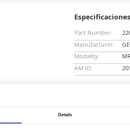
Especificacione
Part Number:
22
Manufacturer:
GE
Modality:
MR
AM ID:
20
Solicitar cotizaci
Details