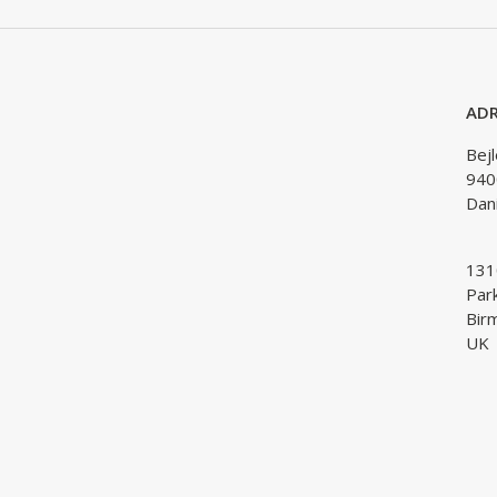
ADR
Bej
940
Dan
1310
Par
Bir
UK