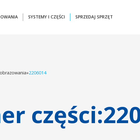
ZOWANIA
SYSTEMY I CZĘŚCI
SPRZEDAJ SPRZĘT
 obrazowania
»
2206014
r części:
22