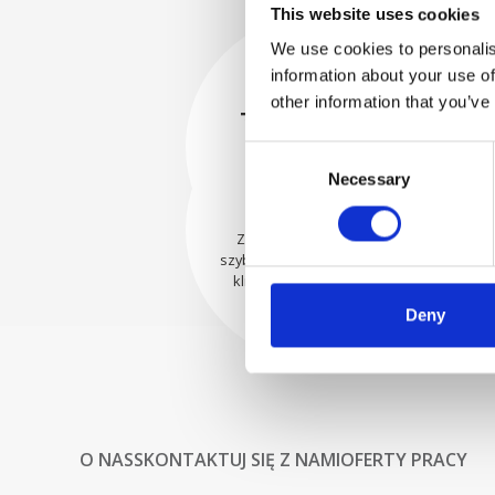
This website uses cookies
We use cookies to personalis
information about your use of
BEZPIECZNIE
other information that you’ve
ZAPAKOWANE
Każda pojedyncza część jest
Consent
bezpiecznie zapakowana przy
WYSYŁAMY Z
Necessary
Selection
użyciu odpowiednich
UFNOŚCIĄ
materiałów.
Zamówienia są wysyłane
szybko do naszych cenionych
klientów na całym świecie.
Deny
O NAS
SKONTAKTUJ SIĘ Z NAMI
OFERTY PRACY