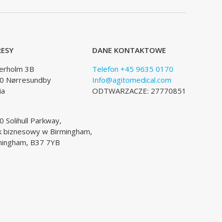
ESY
DANE KONTAKTOWE
lerholm 3B
Telefon +45 9635 0170
0 Nørresundby
Info@agitomedical.com
ia
ODTWARZACZE: 27770851
 Solihull Parkway,
k biznesowy w Birmingham,
mingham, B37 7YB