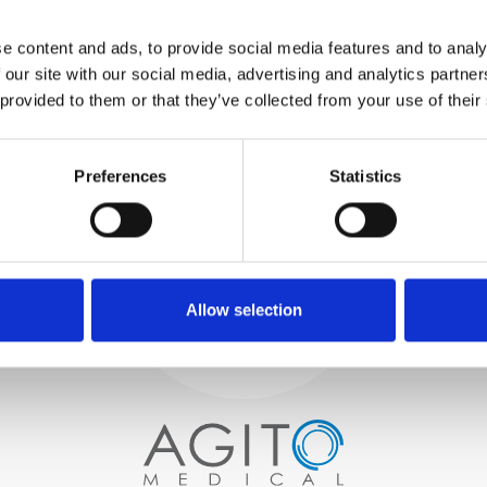
TESTUJEMY
WEWNĘTRZNE
e content and ads, to provide social media features and to analy
Wszystkie części są
 our site with our social media, advertising and analytics partn
rygorystycznie testowane w
 provided to them or that they’ve collected from your use of their
naszych zakładach
wewnętrznych, aby zapewnić
Proces i
zgodność funkcjonalności i
niezawodności ze
Preferences
Statistics
kontrola jakości
specyfikacjami OEM
ZAMÓWIENIA
Zaczynamy od starannego
wyboru wysokiej jakości
skanerów obrazowych
Allow selection