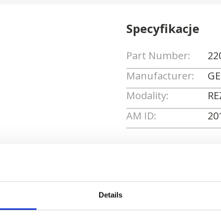
Specyfikacje
Part Number:
22
Manufacturer:
GE
Modality:
RE
AM ID:
20
Poproś o wycenę
Details