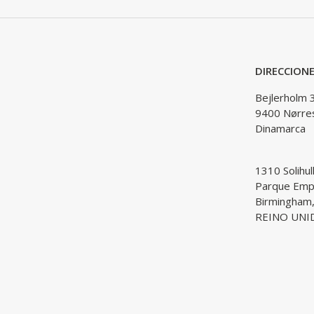
DIRECCION
Bejlerholm 
9400 Nørre
Dinamarca
1310 Solihul
Parque Empr
Birmingham
REINO UNI