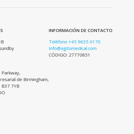
ES
INFORMACIÓN DE CONTACTO
3B
Teléfono +45 9635 0170
sundby
Info@agitomedical.com
CÓDIGO: 27770851
l Parkway,
esarial de Birmingham,
, B37 7YB
DO