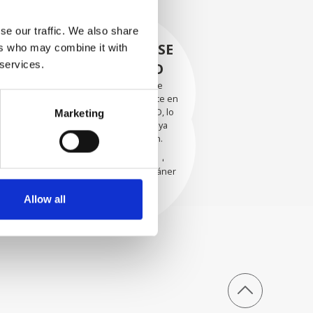
se our traffic. We also share
RECUPERÁNDOSE
ers who may combine it with
 services.
CON CUIDADO
Las piezas utilizables se
recuperan meticulosamente en
EVALUACIÓN
un entorno seguro de ESD, lo
Marketing
EXHAUSTIVA
que garantiza que no haya
daños ni contaminación.
Nuestros técnicos
experimentados evalúan
cuidadosamente cada escáner
y sus componentes.
Allow all