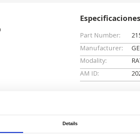
Especificacione
D
Part Number:
21
Manufacturer:
GE
Modality:
RA
AM ID:
20
Solicitar cotizaci
Details