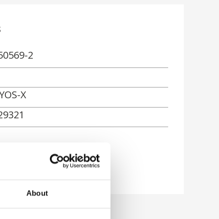
s
50569-2
YOS-X
29321
ón
About