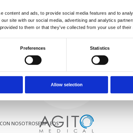
PROBAMOS
e content and ads, to provide social media features and to analy
INTERNAMENTE
 our site with our social media, advertising and analytics partn
Todas las piezas se prueban
rigurosamente en nuestras
 provided to them or that they’ve collected from your use of their
instalaciones internas para
garantizar que la funcionalidad
Proceso y
y la confiabilidad cumplan con
Preferences
Statistics
las especificaciones OEM
control de calidad
ADQUISICIONES
Comenzamos por seleccionar
cuidadosamente escáneres de
imágenes de alta calidad
Allow selection
 CON NOSOTROS
EMPLEOS