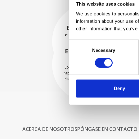
This website uses cookies
We use cookies to personalis
information about your use of
EMBALADO DE
other information that you’ve
FORMA SEGURA
Consent
Cada pieza individual se
empaqueta de forma segura
ENVIAMOS CON
Necessary
Selection
con los materiales adecuados.
CONFIANZA
Los pedidos se envían con
rapidez a nuestros valiosos
clientes en todo el mundo.
Deny
ACERCA DE NOSOTROS
PÓNGASE EN CONTACTO