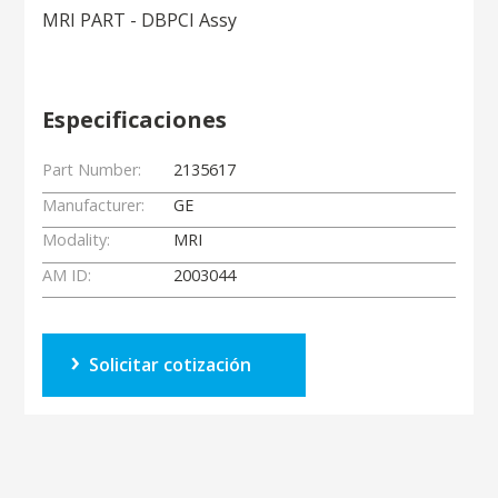
MRI PART - DBPCI Assy
Especificaciones
Part Number:
2135617
Manufacturer:
GE
Modality:
MRI
AM ID:
2003044
Solicitar cotización