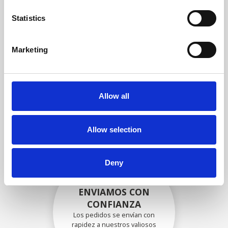
garantizar que la funcionalidad
y la confiabilidad cumplan con
Statistics
las especificaciones OEM
Marketing
EMBALADO DE
FORMA SEGURA
Allow all
Cada pieza individual se
empaqueta de forma segura
con los materiales adecuados.
Allow selection
Deny
ENVIAMOS CON
CONFIANZA
Los pedidos se envían con
rapidez a nuestros valiosos