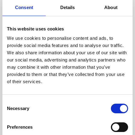
cuidadosamente cada escáner
y sus componentes.
Consent
Details
About
This website uses cookies
We use cookies to personalise content and ads, to
RECUPERÁNDOSE
provide social media features and to analyse our traffic.
CON CUIDADO
We also share information about your use of our site with
Las piezas utilizables se
recuperan meticulosamente en
our social media, advertising and analytics partners who
un entorno seguro de ESD, lo
may combine it with other information that you’ve
que garantiza que no haya
provided to them or that they’ve collected from your use
daños ni contaminación.
of their services.
Consent
PROBAMOS
Necessary
Selection
INTERNAMENTE
Todas las piezas se prueban
rigurosamente en nuestras
Preferences
instalaciones internas para