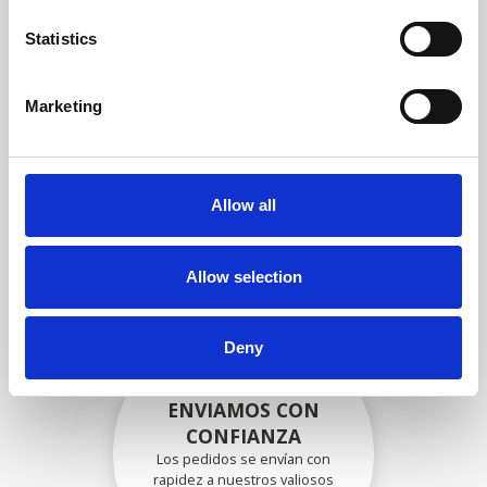
garantizar que la funcionalidad
y la confiabilidad cumplan con
Statistics
las especificaciones OEM
Marketing
EMBALADO DE
FORMA SEGURA
Allow all
Cada pieza individual se
empaqueta de forma segura
con los materiales adecuados.
Allow selection
Deny
ENVIAMOS CON
CONFIANZA
Los pedidos se envían con
rapidez a nuestros valiosos