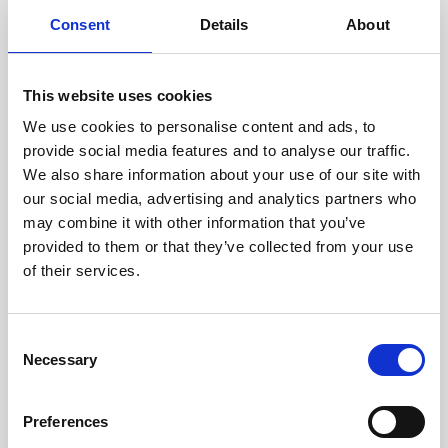
cuidadosamente cada escáner
y sus componentes.
Consent
Details
About
This website uses cookies
We use cookies to personalise content and ads, to
RECUPERÁNDOSE
provide social media features and to analyse our traffic.
CON CUIDADO
We also share information about your use of our site with
Las piezas utilizables se
recuperan meticulosamente en
our social media, advertising and analytics partners who
un entorno seguro de ESD, lo
may combine it with other information that you’ve
que garantiza que no haya
provided to them or that they’ve collected from your use
daños ni contaminación.
of their services.
Consent
PROBAMOS
Necessary
Selection
INTERNAMENTE
Todas las piezas se prueban
rigurosamente en nuestras
Preferences
instalaciones internas para