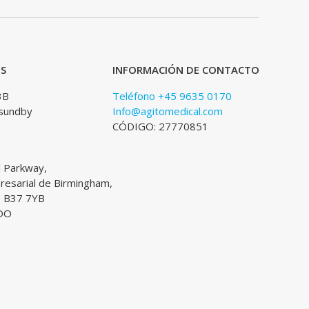
ES
INFORMACIÓN DE CONTACTO
3B
Teléfono +45 9635 0170
sundby
Info@agitomedical.com
CÓDIGO: 27770851
l Parkway,
esarial de Birmingham,
, B37 7YB
DO