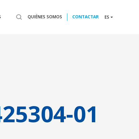
S
QUIÉNES SOMOS
CONTACTAR
ES
425304-01