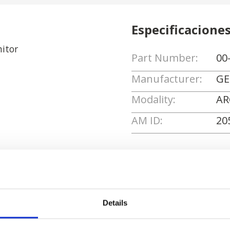
Especificacione
itor
Part Number:
00
Manufacturer:
GE
Modality:
AR
AM ID:
20
Solicitar cotizaci
Details