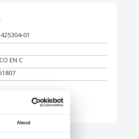
s
-425304-01
CO EN C
51807
ón
About