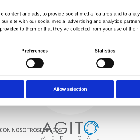
PROBAMOS
e content and ads, to provide social media features and to analy
INTERNAMENTE
 our site with our social media, advertising and analytics partn
Todas las piezas se prueban
rigurosamente en nuestras
 provided to them or that they’ve collected from your use of their
instalaciones internas para
garantizar que la funcionalidad
Proceso y
y la confiabilidad cumplan con
Preferences
Statistics
las especificaciones OEM
control de calidad
ADQUISICIONES
Comenzamos por seleccionar
cuidadosamente escáneres de
imágenes de alta calidad
Allow selection
 CON NOSOTROS
EMPLEOS