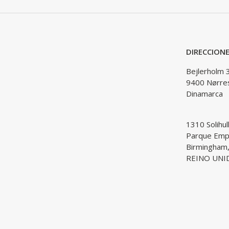
DIRECCION
Bejlerholm 
9400 Nørre
Dinamarca
1310 Solihul
Parque Empr
Birmingham
REINO UNI