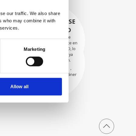
se our traffic. We also share
RECUPERÁNDOSE
ers who may combine it with
 services.
CON CUIDADO
Las piezas utilizables se
recuperan meticulosamente en
EVALUACIÓN
un entorno seguro de ESD, lo
Marketing
EXHAUSTIVA
que garantiza que no haya
daños ni contaminación.
Nuestros técnicos
experimentados evalúan
cuidadosamente cada escáner
y sus componentes.
Allow all