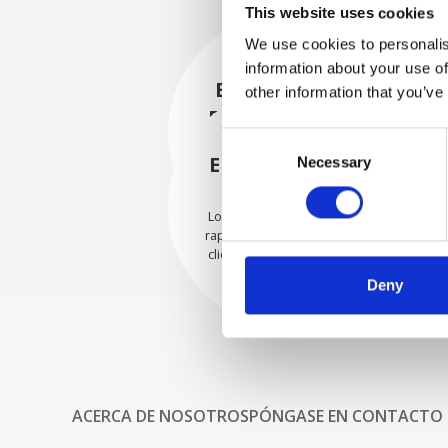
This website uses cookies
We use cookies to personalis
information about your use of
EMBALADO DE
other information that you’ve
FORMA SEGURA
Consent
Cada pieza individual se
empaqueta de forma segura
ENVIAMOS CON
Necessary
Selection
con los materiales adecuados.
CONFIANZA
Los pedidos se envían con
rapidez a nuestros valiosos
clientes en todo el mundo.
Deny
ACERCA DE NOSOTROS
PÓNGASE EN CONTACTO