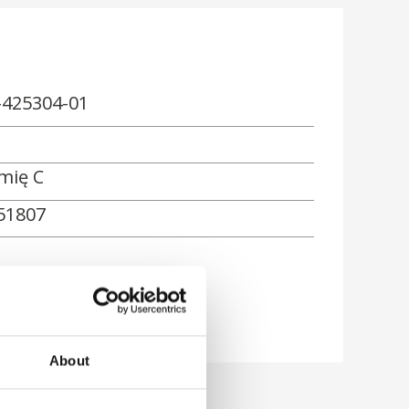
-425304-01
mię C
51807
About