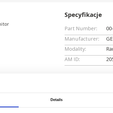
Specyfikacje
itor
Part Number:
00
Manufacturer:
GE
Modality:
Ra
AM ID:
20
Poproś o wycenę
Details