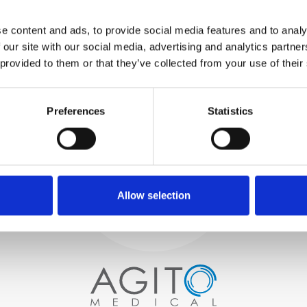
TESTUJEMY
WEWNĘTRZNE
e content and ads, to provide social media features and to analy
Wszystkie części są
 our site with our social media, advertising and analytics partn
rygorystycznie testowane w
 provided to them or that they’ve collected from your use of their
naszych zakładach
wewnętrznych, aby zapewnić
Proces i
zgodność funkcjonalności i
niezawodności ze
Preferences
Statistics
kontrola jakości
specyfikacjami OEM
ZAMÓWIENIA
Zaczynamy od starannego
wyboru wysokiej jakości
skanerów obrazowych
Allow selection