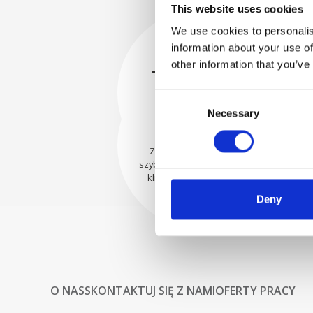
This website uses cookies
We use cookies to personalis
information about your use of
BEZPIECZNIE
other information that you’ve
ZAPAKOWANE
Każda pojedyncza część jest
Consent
bezpiecznie zapakowana przy
WYSYŁAMY Z
Necessary
Selection
użyciu odpowiednich
UFNOŚCIĄ
materiałów.
Zamówienia są wysyłane
szybko do naszych cenionych
klientów na całym świecie.
Deny
O NAS
SKONTAKTUJ SIĘ Z NAMI
OFERTY PRACY