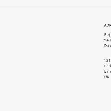
ADR
Bej
940
Dan
1310
Par
Bir
UK