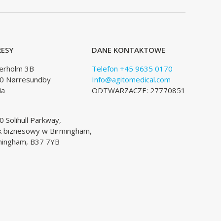
ESY
DANE KONTAKTOWE
lerholm 3B
Telefon +45 9635 0170
0 Nørresundby
Info@agitomedical.com
ia
ODTWARZACZE: 27770851
 Solihull Parkway,
k biznesowy w Birmingham,
mingham, B37 7YB