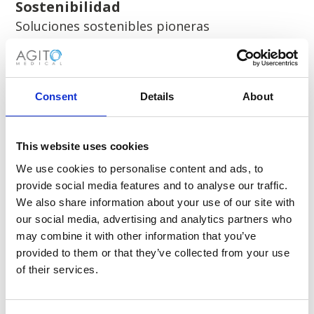
Sostenibilidad
Soluciones sostenibles pioneras
Consent
Details
About
Flexibilidad
Soluciones escalables, adaptadas a sus
This website uses cookies
necesidades.
We use cookies to personalise content and ads, to
provide social media features and to analyse our traffic.
We also share information about your use of our site with
our social media, advertising and analytics partners who
may combine it with other information that you’ve
Eficiencia de costos
provided to them or that they’ve collected from your use
Solución más inteligente y asequible basada
of their services.
en
calidad sin concesiones.