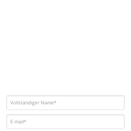
Anschaffungskosten zwischen neuen und
gebrauchten Systemen ist erheblich. Auf
diese Weise können die Einrichtungen das
verbleibende Budget für
Personalausstattung,
Anlagenverbesserungen oder zusätzliche
Investitionen verwenden
gebrauchte
medizinische Bildgebungsgeräte
um die
diagnostischen Dienstleistungen weiter
auszubauen.
Kontaktiere das Team