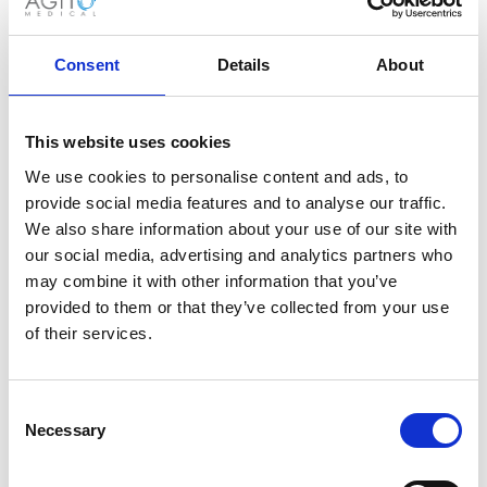
Consent
Details
About
Flexibilität
Skalierbare Lösungen, zugeschnitten auf Ihre
Bedürfnisse.
This website uses cookies
We use cookies to personalise content and ads, to
provide social media features and to analyse our traffic.
We also share information about your use of our site with
our social media, advertising and analytics partners who
Kosteneffizienz
may combine it with other information that you’ve
Intelligentere, erschwingliche Lösung
provided to them or that they’ve collected from your use
basierend auf
of their services.
Qualität ohne Kompromisse.
Consent
Necessary
Selection