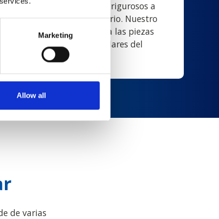
 services.
amos protocolos de pruebas rigurosos a
X usada
en nuestro inventario. Nuestro
cada componente, reemplaza las piezas
Marketing
os sistemas según los estándares del
iginal.
Allow all
ar
de de varias