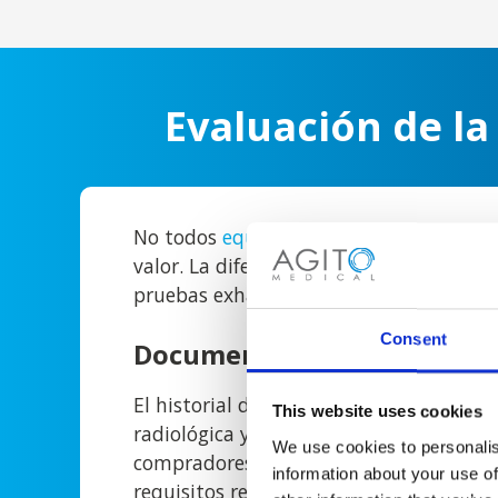
Evaluación de la
No todos
equipos de imágenes médicas
valor. La diferencia radica en una reno
pruebas exhaustivas y en una garantía 
Consent
Documentación y cumplim
El historial de servicio completo, los ce
This website uses cookies
radiológica y los registros de cumplimi
We use cookies to personalis
compradores la confianza de que los s
information about your use of
requisitos reglamentarios. La documen