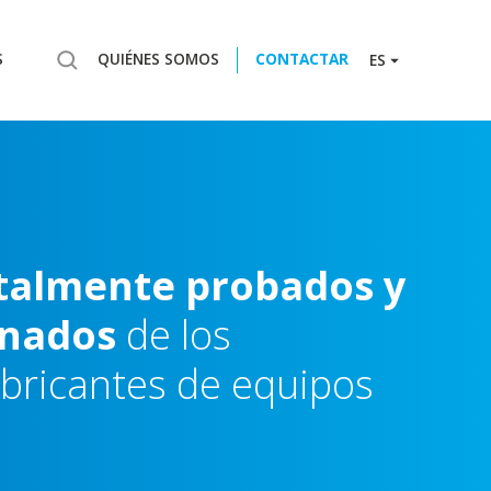
S
QUIÉNES SOMOS
CONTACTAR
ES
talmente
probados
y
onados
de
los
abricantes
de
equipos