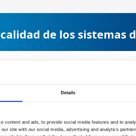
 calidad de los sistemas 
Normas de inspe
 usados
ofrece el mismo
vación adecuada, en las
Todos los sistemas port
de calidad constante.
una evaluación exhaustiv
Details
iento
Esto incluye una inspe
mecánicos, los sistemas 
rtificados de seguridad
las características de se
ento brindan a los
generador, la precisión d
e content and ads, to provide social media features and to analy
istemas cumplen con los
imagen deben cumplir con
 our site with our social media, advertising and analytics partn
tación adecuada