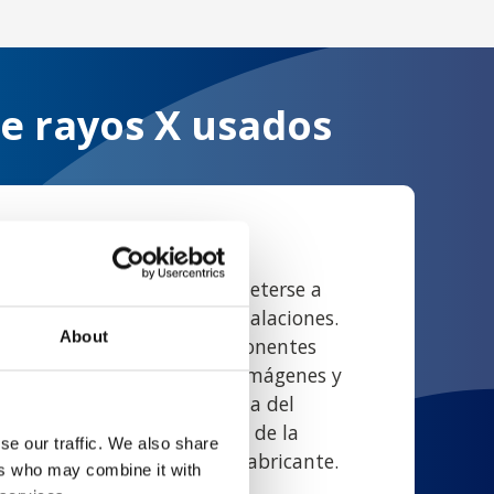
de rayos X usados
cción y pruebas
átiles de rayos X deben someterse a
a antes de llegar a las instalaciones.
About
cción minuciosa de los componentes
eléctricos, los sensores de imágenes y
guridad radiológica. La salida del
e la colimación y la calidad de la
se our traffic. We also share
 las especificaciones del fabricante.
ers who may combine it with