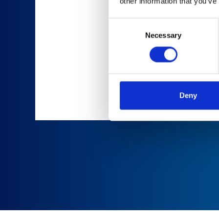
other information that you’ve
Consent
Necessary
Selection
Deny