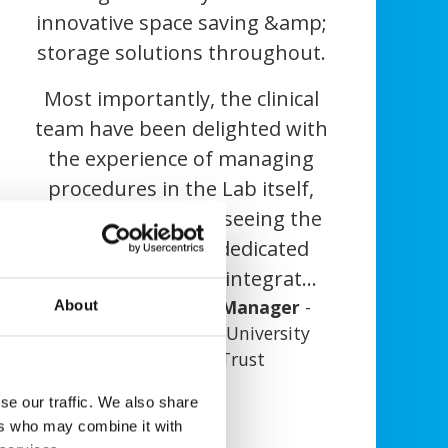
ative space saving &amp;
both sp
ge solutions throughout.
owned im
as CT, M
 importantly, the clinical
have been delighted with
We hav
experience of managing
satisfied
edures in the Lab itself,
profes
t patients are seeing the
AGITO. 
efit of a truly dedicated
AGITO as
c facility, fully integrated
always re
diology Service Manager
to the Trust's day case
-
good con
About
m and St Helier University
recovery unit".
packed fo
Hospitals NHS Trust
that, we 
Ercan Gü
in the 
se our traffic. We also share
&amp; Pr
which is 
ers who may combine it with