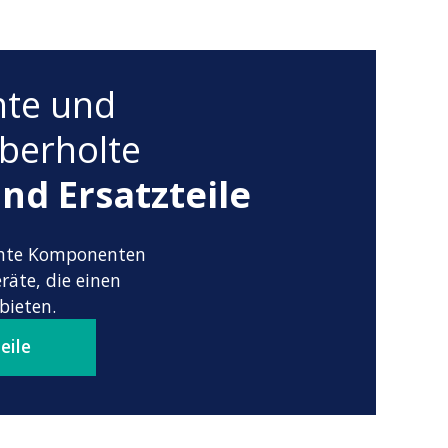
te und
berholte
nd Ersatzteile
hte Komponenten
äte, die einen
bieten.
eile