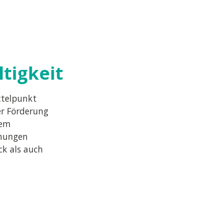
tigkeit
telpunkt
er Förderung
dem
ühungen
k als auch