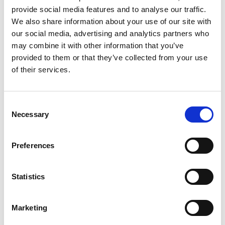
Informationen zur Gewerkschaftsmitgliedschaft zum
provide social media features and to analyse our traffic.
Zweck der Zahlung von Gewerkschaftsbeiträgen.
We also share information about your use of our site with
our social media, advertising and analytics partners who
Informationen über die körperliche oder geistige
may combine it with other information that you’ve
Gesundheit oder den Behinderungsstatus zur
provided to them or that they’ve collected from your use
Einhaltung der Gesundheits- und
of their services.
Sicherheitsvorschriften am Arbeitsplatz, zur
Bereitstellung angemessener
Arbeitsplatzanpassungen, im Rahmen der
Consent
Überwachung von Krankheitsabwesenheiten und zur
Necessary
Selection
Verwaltung von Leistungen.
Rasse oder ethnische Herkunft, religiöse
Preferences
Zugehörigkeit, Gesundheitsinformationen und
sexuelle Orientierung, um eine aussagekräftige
Überwachung und Berichterstattung zur
Statistics
Chancengleichheit zu gewährleisten.
Wenn wir ein berechtigtes Interesse daran haben,
Marketing
besondere Kategorien personenbezogener Daten