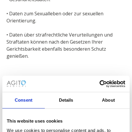
• Daten zum Sexualleben oder zur sexuellen
Orientierung.
• Daten über strafrechtliche Verurteilungen und
Straftaten können nach den Gesetzen Ihrer
Gerichtsbarkeit ebenfalls besonderen Schutz
genießen.
Wir können die folgenden besonderen Kategorien
personenbezogener Daten erheben und verarbeiten,
wenn Sie diese freiwillig für die folgenden
berechtigten Geschäftszwecke, zur Erfüllung unserer
Consent
Details
About
arbeitsrechtlichen Pflichten, zur Durchführung des
Arbeitsvertrags oder soweit dies nach geltendem
This website uses cookies
Recht zulässig ist, zur Verfügung stellen:
We use cookies to personalise content and ads, to