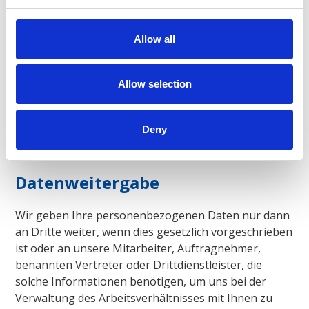
für oben nicht genannte Zwecke zu verarbeiten,
werden wir dies nur tun, nachdem wir Sie darüber
Allow all
informiert und, falls gesetzlich vorgeschrieben, Ihre
vorherige, ausdrückliche Zustimmung eingeholt
haben.
Allow selection
Deny
Datenweitergabe
Wir geben Ihre personenbezogenen Daten nur dann
an Dritte weiter, wenn dies gesetzlich vorgeschrieben
ist oder an unsere Mitarbeiter, Auftragnehmer,
benannten Vertreter oder Drittdienstleister, die
solche Informationen benötigen, um uns bei der
Verwaltung des Arbeitsverhältnisses mit Ihnen zu