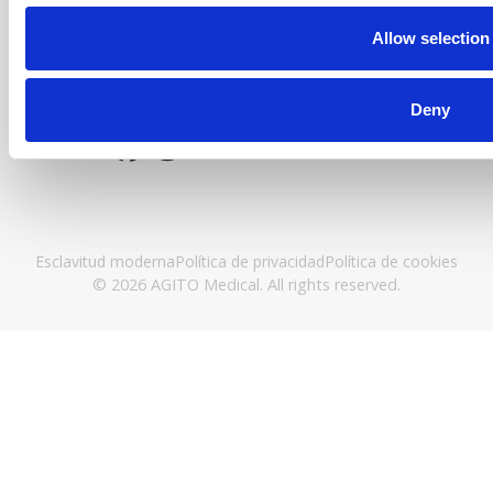
CÓDIGO: 27770851
Allow selection
Conéctese con nosotros
Deny
Esclavitud moderna
Política de privacidad
Política de cookies
© 2026 AGITO Medical. All rights reserved.