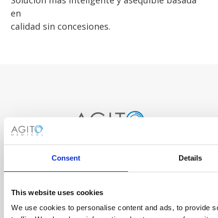
Solución más inteligente y asequible basada
en
calidad sin concesiones.
ACERCA DE NOSOTROS
Consent
Details
PÓNGASE EN CONTACTO CON NOSOTROS
EMPLEOS
This website uses cookies
We use cookies to personalise content and ads, to provide s