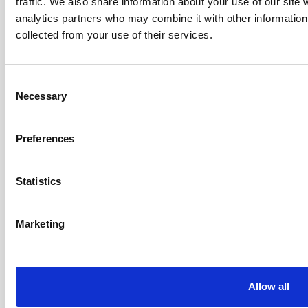
traffic. We also share information about your use of our site 
analytics partners who may combine it with other information 
collected from your use of their services.
Suscríbase a nuestro boletín
Inscríbase
Consent
Necessary
Selection
DIRECCIONES
Bejlerholm 3B
Preferences
9400 Nørresundby
Dinamarca
Statistics
1310 Solihull Parkway,
Parque Empresarial de Birmingham,
Marketing
Birmingham, B37 7YB
REINO UNIDO
INFORMACIÓN DE CONTACTO
Teléfono +45 9635 0170
Allow all
Info@agitomedical.com