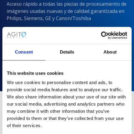
Acceso rápido a todas las piezas de procesamiento de
imágenes usadas nuevas y de calidad garantizada en
Philips, Siemens, GE y Canon/Toshiba
Consent
Details
About
This website uses cookies
We use cookies to personalise content and ads, to
provide social media features and to analyse our traffic.
We also share information about your use of our site with
our social media, advertising and analytics partners who
may combine it with other information that you’ve
¿Por qué elegir Agito Medical?
provided to them or that they’ve collected from your use
of their services.
Los proveedores de atención médica de todos los