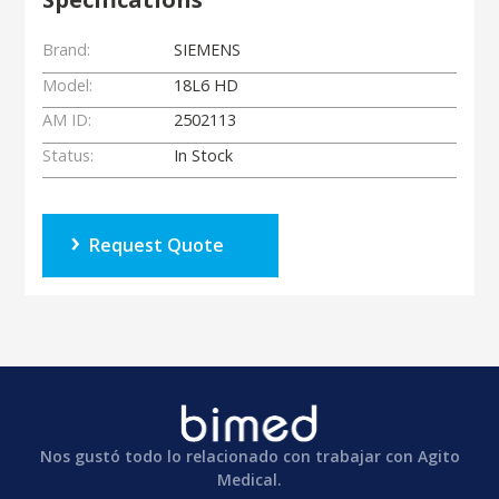
Brand:
SIEMENS
Model:
18L6 HD
AM ID:
2502113
Status:
In Stock
Request Quote
Nos gustó todo lo relacionado con trabajar con Agito
Medical.