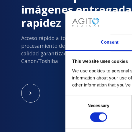
imágenes entregada
rapidez
Acceso rápido a todas las piezas de
Consent
procesamiento de imágenes usadas nuevas y
calidad garantizada en Philips, Siemens, GE y
Canon/Toshiba
This website uses cookies
We use cookies to personalis
information about your use of
other information that you’ve
Consent
Necessary
Selection