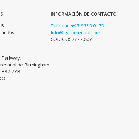
ES
INFORMACIÓN DE CONTACTO
3B
Teléfono +45 9635 0170
sundby
Info@agitomedical.com
CÓDIGO: 27770851
l Parkway,
esarial de Birmingham,
, B37 7YB
DO