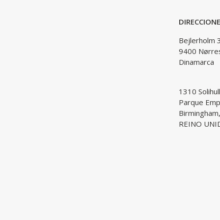
DIRECCION
Bejlerholm 
9400 Nørre
Dinamarca
1310 Solihul
Parque Empr
Birmingham
REINO UNI