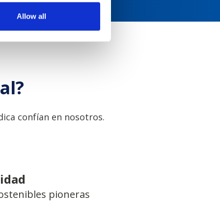
Allow all
al?
ica confían en nosotros.
lidad
ostenibles pioneras