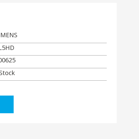
EMENS
L5HD
00625
 Stock