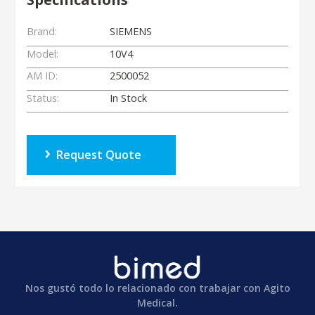
Brand:
SIEMENS
Model:
10V4
AM ID:
2500052
Status:
In Stock
Request Quote
Nos gustó todo lo relacionado con trabajar con Agito
Medical.