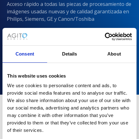
Acceso rápido a todas las piezas de procesamiento de
imágenes usadas nuevas y de calidad garantizada en
Philips, Siemens, GE y Canon/Toshiba
Consent
Details
About
This website uses cookies
We use cookies to personalise content and ads, to
provide social media features and to analyse our traffic.
We also share information about your use of our site with
our social media, advertising and analytics partners who
may combine it with other information that you’ve
¿Por qué elegir Agito Medical?
provided to them or that they’ve collected from your use
of their services.
Los proveedores de atención médica de todos los