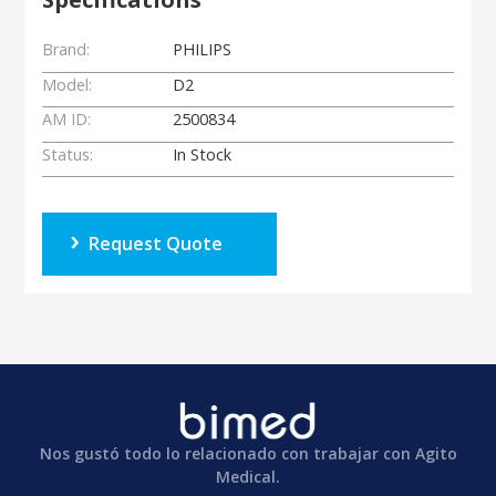
Brand:
PHILIPS
Model:
D2
AM ID:
2500834
Status:
In Stock
Request Quote
Nos gustó todo lo relacionado con trabajar con Agito
Medical.