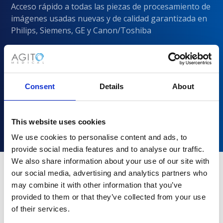
Acceso rápido a todas las piezas de procesamiento de
imágenes usadas nuevas y de calidad garantizada en
Philips, Siemens, GE y Canon/Toshiba
Consent
Details
About
This website uses cookies
We use cookies to personalise content and ads, to
provide social media features and to analyse our traffic.
We also share information about your use of our site with
our social media, advertising and analytics partners who
may combine it with other information that you’ve
¿Por qué elegir Agito Medical?
provided to them or that they’ve collected from your use
of their services.
Los proveedores de atención médica de todos los